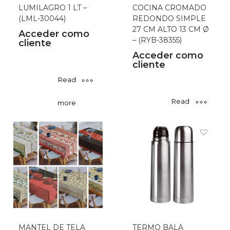
LUMILAGRO 1 LT –
COCINA CROMADO
(LML-30044)
REDONDO SIMPLE
27 CM ALTO 13 CM Ø
Acceder como
– (RYB-38355)
cliente
Acceder como
cliente
Read
Read
more
more
MANTEL DE TELA
TERMO BALA