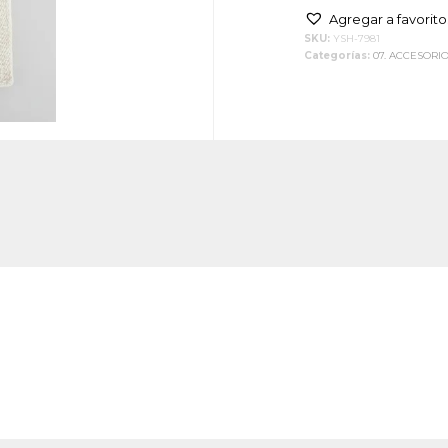
Agregar a favorito
SKU:
YSH-7981
Categorías:
07. ACCESORI