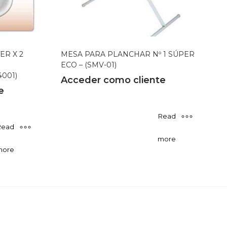
ER X 2
MESA PARA PLANCHAR Nº 1 SÚPER
ECO – (SMV-01)
001)
Acceder como cliente
e
Read
Read
more
more