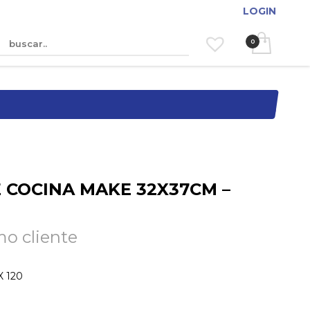
LOGIN
E COCINA MAKE 32X37CM –
o cliente
X 120