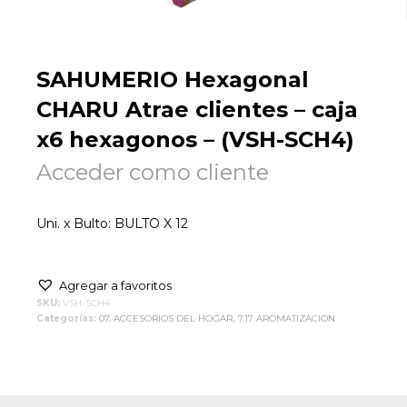
SAHUMERIO Hexagonal
CHARU Atrae clientes – caja
x6 hexagonos – (VSH-SCH4)
Acceder como cliente
Uni. x Bulto: BULTO X 12
Agregar a favoritos
SKU:
VSH-SCH4
Categorías:
07. ACCESORIOS DEL HOGAR
,
7.17 AROMATIZACION