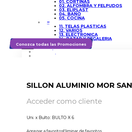
01. CORTINAS
02. ALFOMBRA Y FELPUDOS
03. ELIPLAST
04. BAÑO
05. COCINA
–
11. TELAS PLASTICAS
12. VARIOS
13. ELECTRONICA
14. BAZAR Y REGALERIA
PROMOCIONES
Conozca todas las Promociones
MI CUENTA
Mi cuenta
¿Cómo comprar?
Solicitud de Alta de Clientes
SILLON ALUMINIO MOR SANNE
Acceder como cliente
No products in cart.
Uni. x Bulto: BULTO X 6
Agregar a favoritos
Eliminar de favoritos