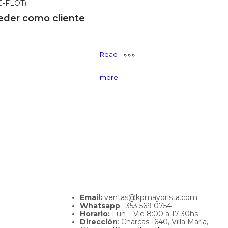
C-FLOT)
eder como cliente
Read
more
Email:
ventas@kpmayorista.com
Whatsapp
: 353 569 0754
Horario:
Lun – Vie 8:00 a 17:30hs
Dirección
: Charcas 1640, Villa María,