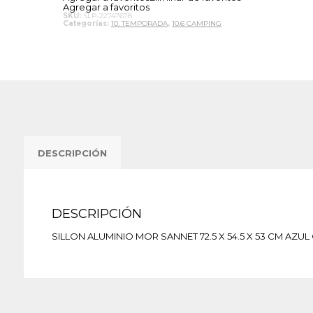
Agregar a favoritos
SKU:
SLP-22747678
Categorías:
10. TEMPORADA
,
10.6 CAMPING
DESCRIPCIÓN
DESCRIPCIÓN
SILLON ALUMINIO MOR SANNET 72.5 X 54.5 X 53 CM AZUL