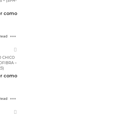
 – (SPH-
r como
Read
more
 CHICO
OFIBRA –
3)
r como
Read
more