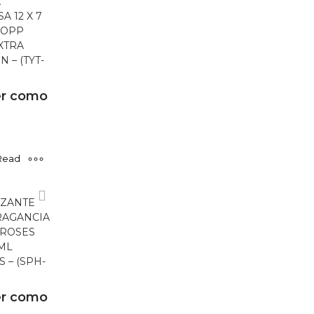
A
A 12 X 7
 OPP
XTRA
 – (TYT-
r como
Read
more
ZANTE
FRAGANCIA
 ROSES
 ML
 – (SPH-
r como