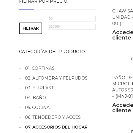
FILTRAR POR PRECIO
CHAW SA
UNIDAD –
Precio
Precio
001)
mínimo
máximo
FILTRAR
Accede
cliente
CATEGORÍAS DEL PRODUCTO
01. CORTINAS
PAÑO DE
02. ALFOMBRA Y FELPUDOS
MICROFI
03. ELIPLAST
AUTOS 50
– (MNJ-81
04. BAÑO
Accede
05. COCINA
cliente
06. TENDEDERO Y ACCES.
07. ACCESORIOS DEL HOGAR