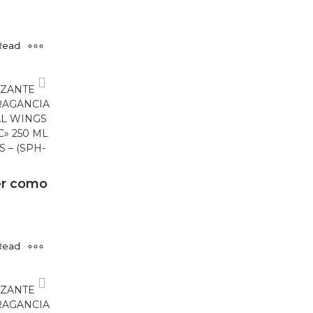
Read
more
ZANTE
FRAGANCIA
AL WINGS
» 250 ML
 – (SPH-
r como
Read
more
ZANTE
FRAGANCIA