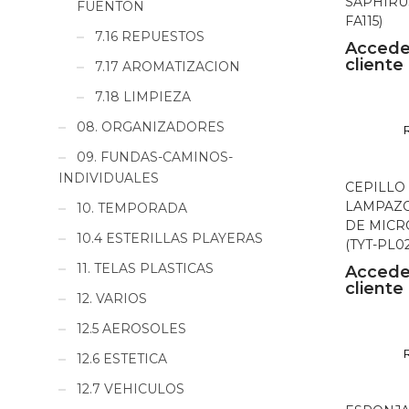
SAPHIRUS
FUENTON
FA115)
7.16 REPUESTOS
Accede
cliente
7.17 AROMATIZACION
7.18 LIMPIEZA
08. ORGANIZADORES
09. FUNDAS-CAMINOS-
INDIVIDUALES
CEPILLO
LAMPAZO
10. TEMPORADA
DE MICR
10.4 ESTERILLAS PLAYERAS
(TYT-PL02
11. TELAS PLASTICAS
Accede
cliente
12. VARIOS
12.5 AEROSOLES
12.6 ESTETICA
12.7 VEHICULOS