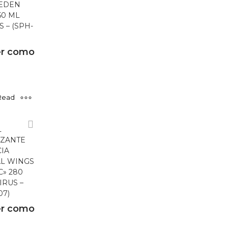
 EDEN
50 ML
 – (SPH-
r como
Read
more
L
ZANTE
IA
AL WINGS
C» 280
IRUS –
07)
r como