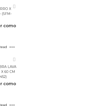
RRO X
 (SFM-
r como
Read
more
BRA LAVA
 X 60 CM
452)
r como
Read