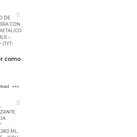
more
O DE
BRA CON
METALICO
LE –
 (TYT-
r como
Read
more
L
ZANTE
IA
Y
 280 ML