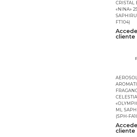
CRISTAL
«NINA» 2
SAPHIRUS
FT104)
Accede
cliente
AEROSO
AROMATI
FRAGANC
CELESTI
«OLYMPI
ML SAPH
(SPH-FA1
Accede
cliente