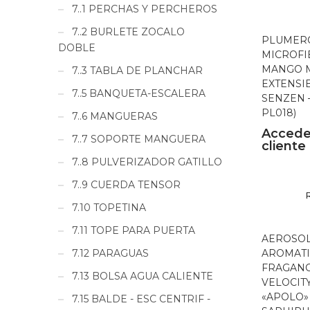
7..1 PERCHAS Y PERCHEROS
7..2 BURLETE ZOCALO
PLUMER
DOBLE
MICROFI
MANGO 
7..3 TABLA DE PLANCHAR
EXTENSIB
7..5 BANQUETA-ESCALERA
SENZEN –
PL018)
7..6 MANGUERAS
Accede
7..7 SOPORTE MANGUERA
cliente
7..8 PULVERIZADOR GATILLO
7..9 CUERDA TENSOR
7.10 TOPETINA
7.11 TOPE PARA PUERTA
AEROSO
7.12 PARAGUAS
AROMATI
FRAGANC
7.13 BOLSA AGUA CALIENTE
VELOCIT
«APOLO»
7.15 BALDE - ESC CENTRIF -