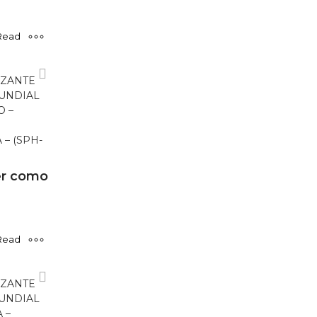
Read
more
ZANTE
MUNDIAL
O –
 – (SPH-
r como
Read
more
ZANTE
MUNDIAL
 –